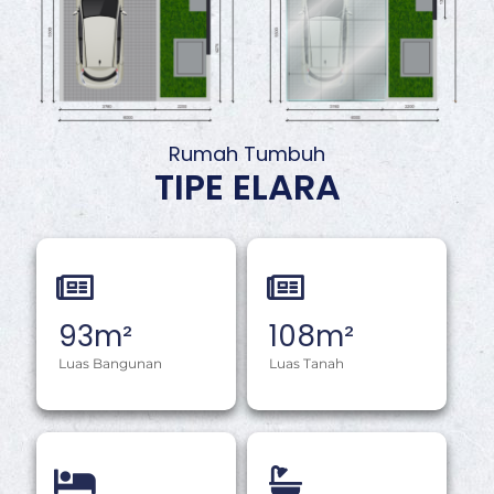
Rumah Tumbuh
TIPE ELARA
93
m²
108
m²
Luas Bangunan
Luas Tanah