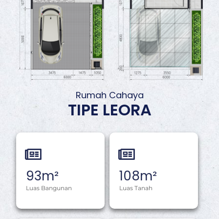
Rumah Cahaya
TIPE LEORA
93
m²
108
m²
Luas Bangunan
Luas Tanah