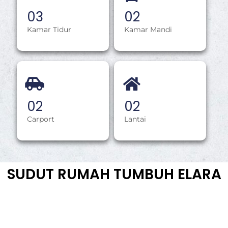
0
3
0
2
Kamar Tidur
Kamar Mandi
0
2
0
2
Carport
Lantai
SUDUT RUMAH TUMBUH ELARA