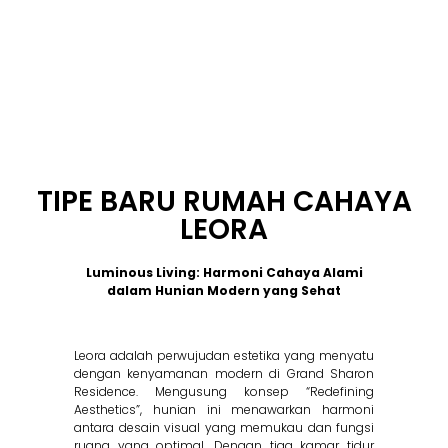
TIPE BARU RUMAH CAHAYA
LEORA
Luminous Living: Harmoni Cahaya Alami
dalam Hunian Modern yang Sehat
Leora adalah perwujudan estetika yang menyatu
dengan kenyamanan modern di Grand Sharon
Residence
.
Mengusung konsep “Redefining
Aesthetics”, hunian ini menawarkan harmoni
antara desain visual yang memukau dan fungsi
ruang yang optimal
.
Dengan tiga kamar tidur