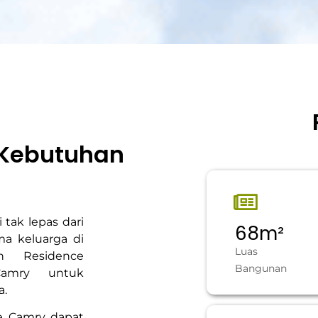
 Kebutuhan
tak lepas dari
68
m²
a keluarga di
Luas
n Residence
Bangunan
amry untuk
a.
e Camry dapat