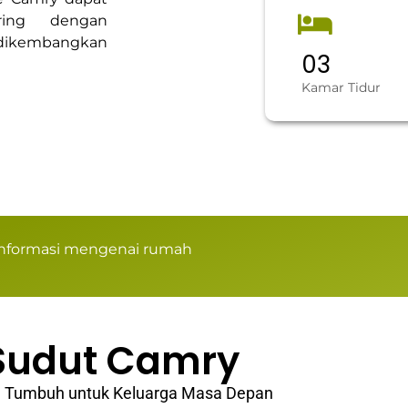
ring dengan
a dikembangkan
0
3
Kamar Tidur
 Informasi mengenai rumah
Sudut Camry
Tumbuh untuk Keluarga Masa Depan​